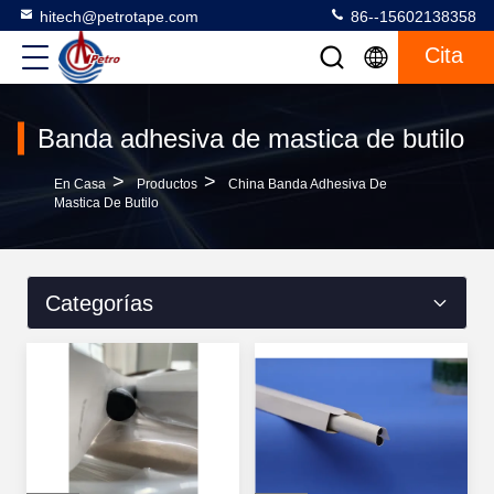
hitech@petrotape.com
86--15602138358
Cita
Banda adhesiva de mastica de butilo
>
>
En Casa
Productos
China Banda Adhesiva De
Mastica De Butilo
Categorías