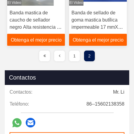
El Video
El Video
Banda mastica de
Banda de sellado de
caucho de sellador
goma mastica butílica
negro Alta resistencia a
impermeable 17 mmX17
los rayos UV
mm
Obtenga el mejor precio
Obtenga el mejor precio
1
2
Contactos
Contactos:
Mr. Li
Teléfono:
86--15602138358