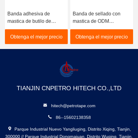
Banda adhesiva de
Banda de sellado con
mastica de butilo de
mastica de ODM
conducto para sellar la
25mmX25mm
estructura de acero
Obtenga el mejor precio
Obtenga el mejor precio
impermeable
TIANJIN CNPETRO HITECH CO.,LTD
hitech@petrotape.com
86--15602138358
Parque Industrial Nuevo Yangliuging, Distrito Xiqing, Tianjin,
300000 // Parque Industrial Dongmajuan, Distrito Wuqing, Tianjin,