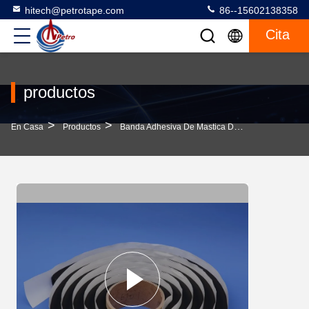
hitech@petrotape.com
86--15602138358
Cita
productos
>
>
>
En Casa
Productos
Banda Adhesiva De Mastica De Butilo
20x20 