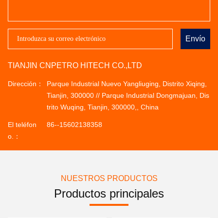
Envío
TIANJIN CNPETRO HITECH CO.,LTD
Dirección：
Parque Industrial Nuevo Yangliuging, Distrito Xiqing,
Tianjin, 300000 // Parque Industrial Dongmajuan, Dis
trito Wuqing, Tianjin, 300000,, China
El teléfon
86--15602138358
o.：
NUESTROS PRODUCTOS
Productos principales