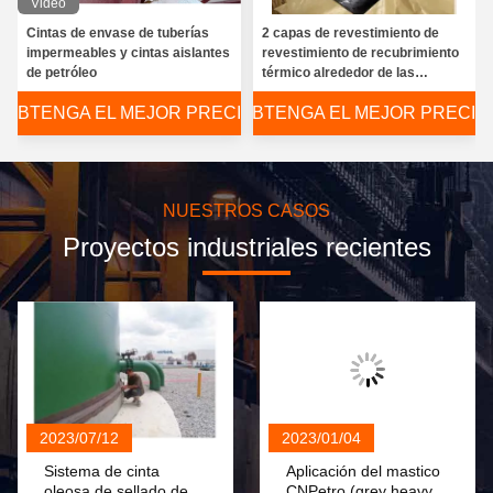
Video
Cintas de envase de tuberías
2 capas de revestimiento de
impermeables y cintas aislantes
revestimiento de recubrimiento
de petróleo
térmico alrededor de las
mangas con parche de cierre
OBTENGA EL MEJOR PRECIO
OBTENGA EL MEJOR PRECIO
para revestimiento de
revestimiento de recubrimiento
conjunto
NUESTROS CASOS
Proyectos industriales recientes
2023/07/12
2023/01/04
Sistema de cinta
Aplicación del mastico
oleosa de sellado de
CNPetro (grey heavy