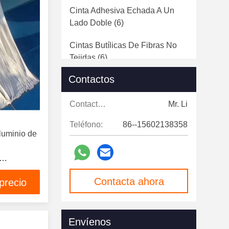
Cinta Adhesiva Echada A Un
Lado Doble
(6)
Cintas Butílicas De Fibras No
Tejidas
(6)
Contactos
Cintas De Envoltura Para
Tuberías
(17)
Contactos:
Mr. Li
Envase Viscoelástico
(17)
Teléfono:
86--15602138358
luminio de
s
Contacta ahora
precio
Envíenos