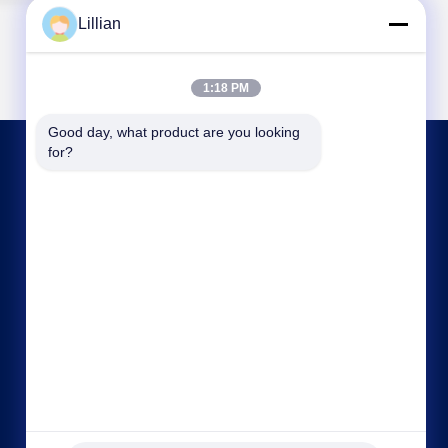
Lillian
1:18 PM
Good day, what product are you looking 
for?
CONTACTA CON NOSOTROS
hitech@petrotape.com
86--15602138358
Parque Industrial Nuevo Yangliuging, Distrito
Xiqing, Tianjin, 300000 // Parque Industrial
Dongmajuan, Distrito Wuqing, Tianjin, 300000,,
China