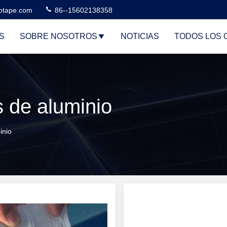
otape.com
86--15602138358
S
SOBRE NOSOTROS
NOTICIAS
TODOS LOS 
 de aluminio
inio