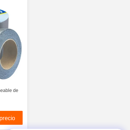
meable de
precio