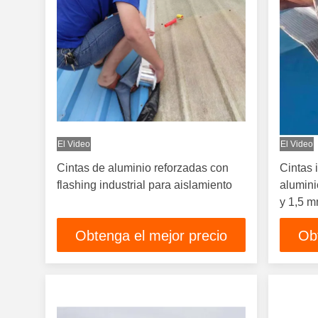
El Video
El Video
Cintas de aluminio reforzadas con
Cintas
flashing industrial para aislamiento
alumini
y 1,5 m
Obtenga el mejor precio
Ob