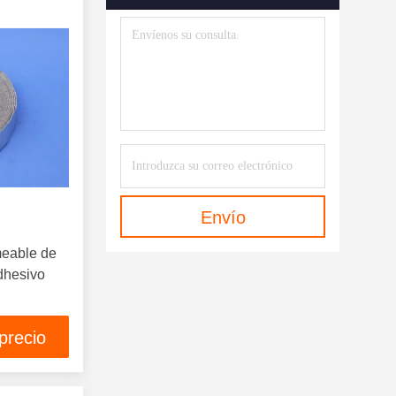
Envío
meable de
dhesivo
precio