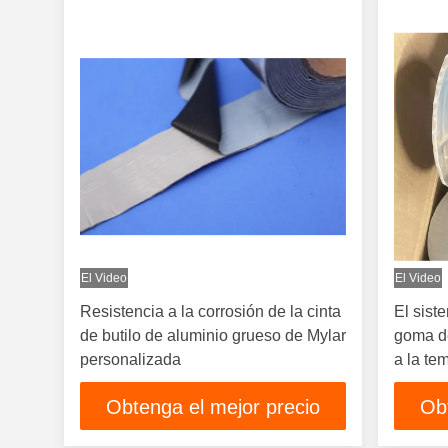
El Video
El Video
Resistencia a la corrosión de la cinta
El sist
de butilo de aluminio grueso de Mylar
goma d
personalizada
a la te
Obtenga el mejor precio
Ob