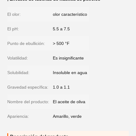
El olor:
olor característico
El pH:
5.5 a 7.5
Punto de ebullición:
> 500 °F
Volatilidad:
Es insignificante
Solubilidad:
Insoluble en agua
Gravedad específica:
1.0 a 1.1
Nombre del producto:
El aceite de oliva
Apariencia:
Amarillo, verde