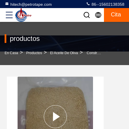
hitech@petrotape.com
86--15602138358
Cita
productos
>
>
>
En Casa
Productos
El Aceite De Oliva
Construcción De Tuberías De Petróleo Aislante Envoltura De Mastica No Tóxica