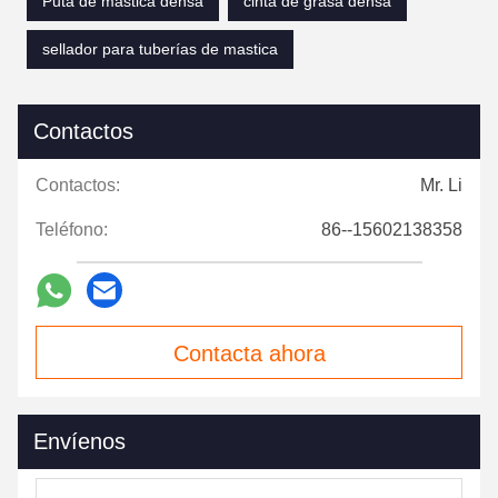
Puta de mastica densa
cinta de grasa densa
sellador para tuberías de mastica
Contactos
Contactos:
Mr. Li
Teléfono:
86--15602138358
Contacta ahora
Envíenos