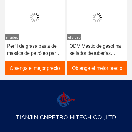
el video
el video
e
Perfil de grasa pasta de
ODM Mastic de gasolina
mastica de petróleo para
sellador de tuberías
protección contra la
mastilla no endurecedora
corrosión marina
para válvulas o bridas
Obtenga el mejor precio
Obtenga el mejor precio
color amarillo
TIANJIN CNPETRO HITECH CO.,LTD