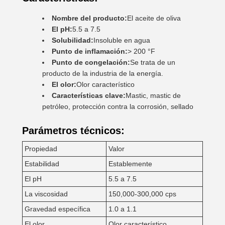
Nombre del producto:
El aceite de oliva
El pH:
5.5 a 7.5
Solubilidad:
Insoluble en agua
Punto de inflamación:
> 200 °F
Punto de congelación:
Se trata de un
producto de la industria de la energía.
El olor:
Olor característico
Características clave:
Mastic, mastic de
petróleo, protección contra la corrosión, sellado
Parámetros técnicos:
Propiedad
Valor
Estabilidad
Establemente
El pH
5.5 a 7.5
La viscosidad
150,000-300,000 cps
Gravedad específica
1.0 a 1.1
El olor
Olor característico