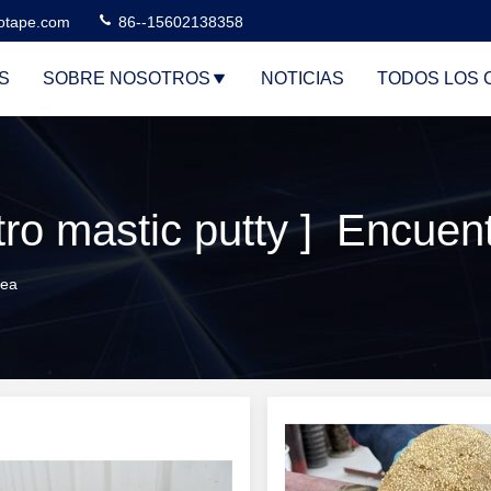
otape.com
86--15602138358
S
SOBRE NOSOTROS
NOTICIAS
TODOS LOS 
ro mastic putty ] Encuen
nea