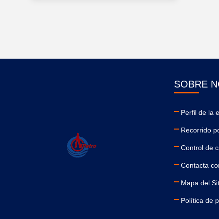
SOBRE 
Perfil de la
Recorrido po
Control de c
Contacta co
Mapa del Sit
Política de 