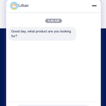
Lillian
5:46 AM
Good day, what product are you looking 
for?
CONTACTA CON NOSOTROS
hitech@petrotape.com
86--15602138358
Parque Industrial Nuevo Yangliuging, Distrito
Xiqing, Tianjin, 300000 // Parque Industrial
Dongmajuan, Distrito Wuqing, Tianjin, 300000,,
China