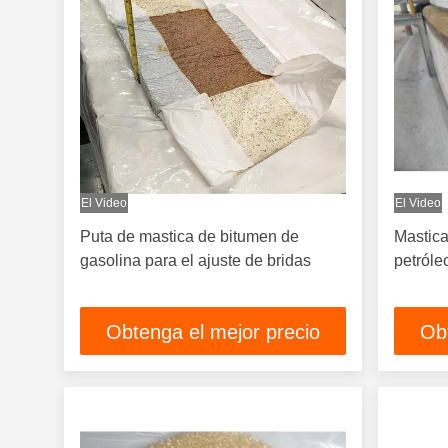
El Video
El Video
Puta de mastica de bitumen de
Mastica
gasolina para el ajuste de bridas
petróle
Obtenga el mejor precio
Ob