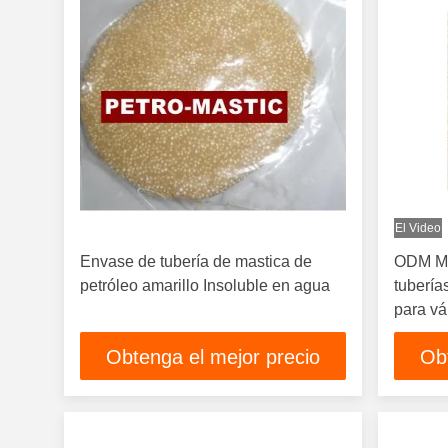
El Video
Envase de tubería de mastica de
ODM Mas
petróleo amarillo Insoluble en agua
tubería
para vá
Obtenga el mejor precio
Ob