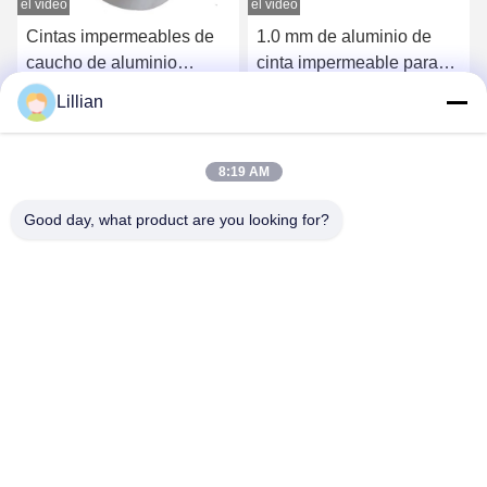
el video
el video
e
Cintas impermeables de
1.0 mm de aluminio de
caucho de aluminio
cinta impermeable para
Cintas reforzadas de
sello de tiempo
Lillian
papel de aluminio
Obtenga el mejor precio
Obtenga el mejor precio
8:19 AM
Good day, what product are you looking for?
TIANJIN CNPETRO HITECH CO.,LTD
hitech@petrotape.com
86--15602138358
Parque Industrial Nuevo Yangliuging, Distrito Xiqing, Tianjin,
300000 // Parque Industrial Dongmajuan, Distrito Wuqing, Tianjin,