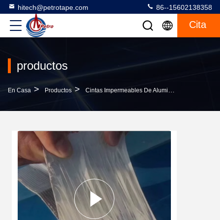
hitech@petrotape.com
86--15602138358
Cita
productos
>
>
>
En Casa
Productos
Cintas Impermeables De Aluminio
Cintas Im