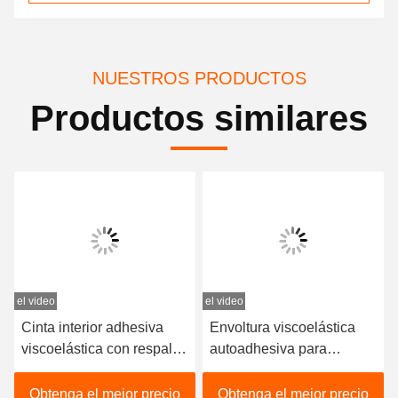
NUESTROS PRODUCTOS
Productos similares
el video
el video
e
Cinta interior adhesiva
Envoltura viscoelástica
viscoelástica con respaldo
autoadhesiva para
no tejido para sellado de
protección contra la
tanques
corrosión con tamaño de
Obtenga el mejor precio
Obtenga el mejor precio