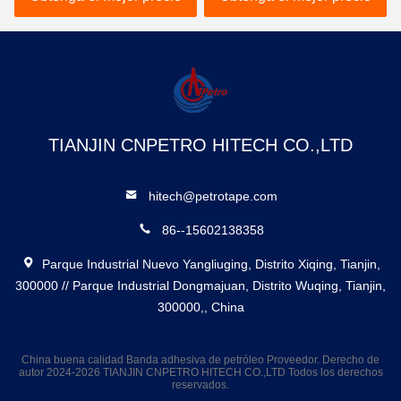
10MX100MMx1.8MM
TIANJIN CNPETRO HITECH CO.,LTD
hitech@petrotape.com
86--15602138358
Parque Industrial Nuevo Yangliuging, Distrito Xiqing, Tianjin,
300000 // Parque Industrial Dongmajuan, Distrito Wuqing, Tianjin,
300000,, China
China buena calidad Banda adhesiva de petróleo Proveedor. Derecho de
autor 2024-2026 TIANJIN CNPETRO HITECH CO.,LTD Todos los derechos
reservados.