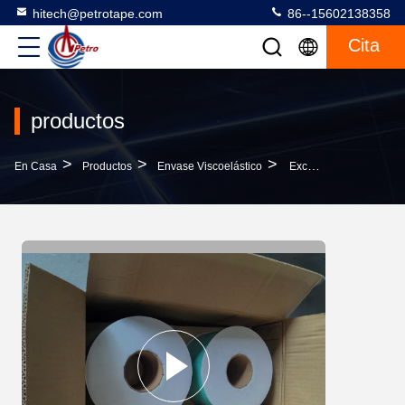
hitech@petrotape.com
86--15602138358
Cita
productos
>
>
>
En Casa
Productos
Envase Viscoelástico
Excelente Elasticidad Cinta Viscoelástica Para El Sellado De Protección Contra La Corrosión En Situaciones Exigentes