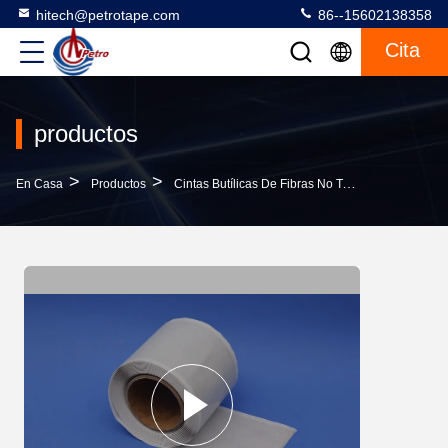
hitech@petrotape.com
86--15602138358
Cita
productos
>
>
>
En Casa
Productos
Cintas Butílicas De Fibras No Tejidas
Banda D