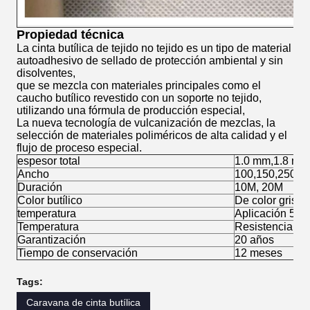
Propiedad técnica
La cinta butílica de tejido no tejido es un tipo de material
autoadhesivo de sellado de protección ambiental y sin
disolventes,
que se mezcla con materiales principales como el
caucho butílico revestido con un soporte no tejido,
utilizando una fórmula de producción especial,
La nueva tecnología de vulcanización de mezclas, la
selección de materiales poliméricos de alta calidad y el
flujo de proceso especial.
espesor total
1.0 mm,1.8 mm
Ancho
100,150,250,3
Duración
10M, 20M
Color butílico
De color gris u 
temperatura
Aplicación 5 - 
Temperatura
Resistencia: - 
Garantización
20 años
Tiempo de conservación
12 meses
Tags:
Caravana de cinta butílica