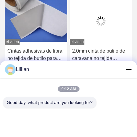
el video
el video
e
Cintas adhesivas de fibra
2.0mm cinta de butilo de
no tejida de butilo para
caravana no tejida
carreteras de 50 mm ODM
sellador de parabrisas de
Lillian
butilo
Obtenga el mejor precio
Obtenga el mejor precio
9:12 AM
Good day, what product are you looking for?
TIANJIN CNPETRO HITECH CO.,LTD