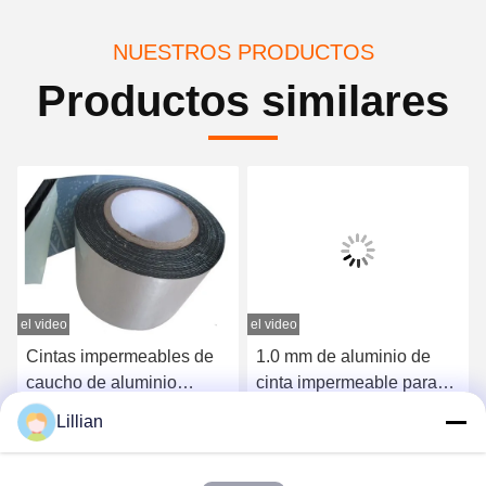
NUESTROS PRODUCTOS
Productos similares
el video
el video
e
Cintas impermeables de
1.0 mm de aluminio de
caucho de aluminio
cinta impermeable para
Cintas reforzadas de
sello de tiempo
Lillian
papel de aluminio
Obtenga el mejor precio
Obtenga el mejor precio