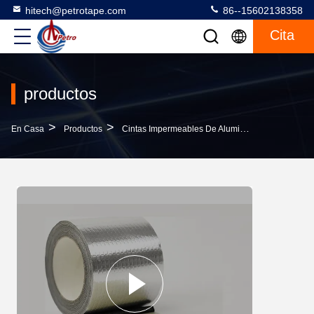
hitech@petrotape.com
86--15602138358
Cita
productos
>
>
>
En Casa
Productos
Cintas Impermeables De Aluminio
Banda Adhe