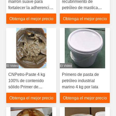
marrón suave para
recubrimiento de
fortalecer la adherencia
petróleo de mastica
de las cintas y las
marrón
Obtenga el mejor precio
Obtenga el mejor precio
masticas
El Video
El Video
CNPetro-Paste 4 kg
Primero de pasta de
100% de contenido
petróleo industrial
sólido Primer de
marino 4 kg por lata
petróleo marino para
Obtenga el mejor precio
Obtenga el mejor precio
aplicación submarina
con cero COV