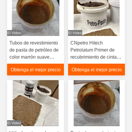
El Video
El Video
Tubos de revestimiento
CNpetro Hitech
de pasta de petróleo de
Petrolatum Primer de
color marrón suave
recubrimiento de cinta
Accesorios
anticorrosión
Obtenga el mejor precio
Obtenga el mejor precio
anticorrosivos
El Video