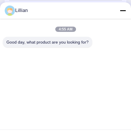
Envío
Lillian
4:55 AM
Good day, what product are you looking for?
TIANJIN CNPETRO HITECH CO.,LTD
hitech@petrotape.com
86--15602138358
Parque Industrial Nuevo Yangliuging, Distrito Xiqing, Tianjin,
300000 // Parque Industrial Dongmajuan, Distrito Wuqing, Tianjin,
300000,, China