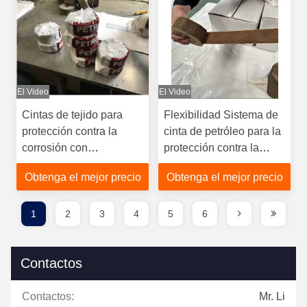
El Video
El Video
Cintas de tejido para
Flexibilidad Sistema de
protección contra la
cinta de petróleo para la
corrosión con
protección contra la
elongación del 10% y
corrosión de tuberías de
Obtenga el mejor precio
Obtenga el mejor precio
resistencia a 85 °C
acero de gas y agua
1
2
3
4
5
6
Contactos
Contactos:
Mr. Li