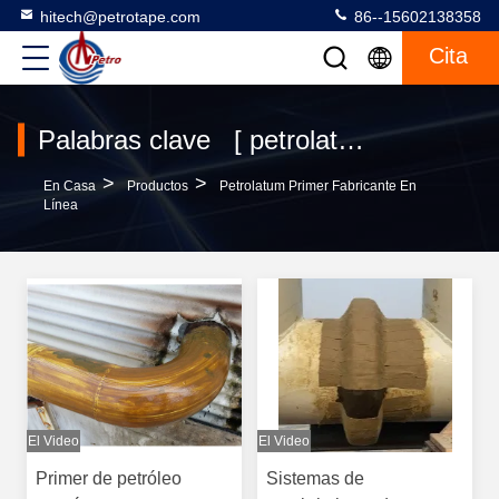
hitech@petrotape.com
86--15602138358
Cita
Palabras clave [ petrolatum primer ] Encuentro 65 productos
>
>
En Casa
Productos
Petrolatum Primer Fabricante En
Línea
El Video
El Video
Primer de petróleo
Sistemas de