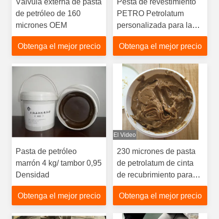
Válvula externa de pasta
Pesta de revestimiento
de petróleo de 160
PETRO Petrolatum
micrones OEM
personalizada para las
bridas de las válvulas
Obtenga el mejor precio
Obtenga el mejor precio
El Video
Pasta de petróleo
230 micrones de pasta
marrón 4 kg/ tambor 0,95
de petrolatum de cinta
Densidad
de recubrimiento para
tuberías
Obtenga el mejor precio
Obtenga el mejor precio